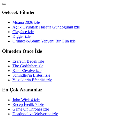
Gelecek Filmler
Moana 2026 izle
Açlık Oyunları: Hasatta Gündoğumu izle
Clayface izle
Digger izle
Örümcek-Adam: Yepyeni Bir Gün izle
Ölmeden Önce İzle
Esaretin Bedeli izle
The Godfather izle
Kara Şövalye izle
Schindler'in Listesi izle
Yüzüklerin Efendisi izle
En Çok Arananlar
John Wick 4 izle
Recep İvedik 7 izle
Game Of Thrones izle
Deadpool ve Wolverine izle