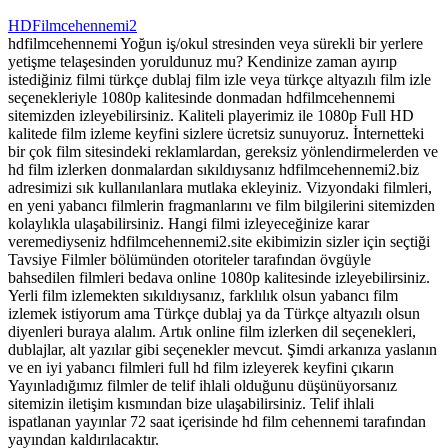
HDFilmcehennemi2
hdfilmcehennemi Yoğun iş/okul stresinden veya sürekli bir yerlere
yetişme telaşesinden yoruldunuz mu? Kendinize zaman ayırıp
istediğiniz filmi türkçe dublaj film izle veya türkçe altyazılı film izle
seçenekleriyle 1080p kalitesinde donmadan hdfilmcehennemi
sitemizden izleyebilirsiniz. Kaliteli playerimiz ile 1080p Full HD
kalitede film izleme keyfini sizlere ücretsiz sunuyoruz. İnternetteki
bir çok film sitesindeki reklamlardan, gereksiz yönlendirmelerden ve
hd film izlerken donmalardan sıkıldıysanız hdfilmcehennemi2.biz
adresimizi sık kullanılanlara mutlaka ekleyiniz. Vizyondaki filmleri,
en yeni yabancı filmlerin fragmanlarını ve film bilgilerini sitemizden
kolaylıkla ulaşabilirsiniz. Hangi filmi izleyeceğinize karar
veremediyseniz hdfilmcehennemi2.site ekibimizin sizler için seçtiği
Tavsiye Filmler bölümünden otoriteler tarafından övgüyle
bahsedilen filmleri bedava online 1080p kalitesinde izleyebilirsiniz.
Yerli film izlemekten sıkıldıysanız, farklılık olsun yabancı film
izlemek istiyorum ama Türkçe dublaj ya da Türkçe altyazılı olsun
diyenleri buraya alalım. Artık online film izlerken dil seçenekleri,
dublajlar, alt yazılar gibi seçenekler mevcut. Şimdi arkanıza yaslanın
ve en iyi yabancı filmleri full hd film izleyerek keyfini çıkarın
Yayınladığımız filmler de telif ihlali olduğunu düşünüyorsanız
sitemizin iletişim kısmından bize ulaşabilirsiniz. Telif ihlali
ispatlanan yayınlar 72 saat içerisinde hd film cehennemi tarafından
yayından kaldırılacaktır.