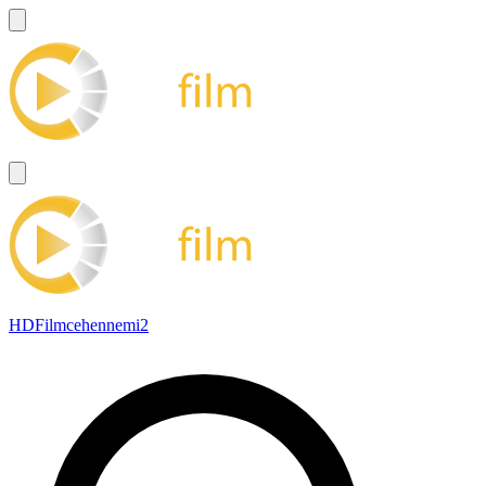
HDFilmcehennemi2