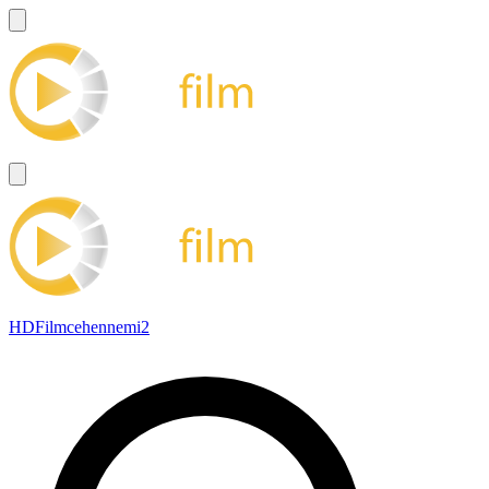
HDFilmcehennemi2