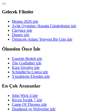
Gelecek Filmler
Moana 2026 izle
Açlık Oyunları: Hasatta Gündoğumu izle
Clayface izle
Digger izle
Örümcek-Adam: Yepyeni Bir Gün izle
Ölmeden Önce İzle
Esaretin Bedeli izle
The Godfather izle
Kara Şövalye izle
Schindler'in Listesi izle
Yüzüklerin Efendisi izle
En Çok Arananlar
John Wick 4 izle
Recep İvedik 7 izle
Game Of Thrones izle
Deadpool ve Wolverine izle