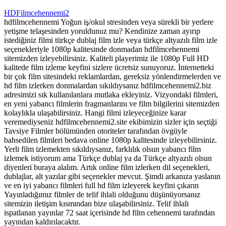
HDFilmcehennemi2
hdfilmcehennemi Yoğun iş/okul stresinden veya sürekli bir yerlere
yetişme telaşesinden yoruldunuz mu? Kendinize zaman ayırıp
istediğiniz filmi türkçe dublaj film izle veya türkçe altyazılı film izle
seçenekleriyle 1080p kalitesinde donmadan hdfilmcehennemi
sitemizden izleyebilirsiniz. Kaliteli playerimiz ile 1080p Full HD
kalitede film izleme keyfini sizlere ücretsiz sunuyoruz. İnternetteki
bir çok film sitesindeki reklamlardan, gereksiz yönlendirmelerden ve
hd film izlerken donmalardan sıkıldıysanız hdfilmcehennemi2.biz
adresimizi sık kullanılanlara mutlaka ekleyiniz. Vizyondaki filmleri,
en yeni yabancı filmlerin fragmanlarını ve film bilgilerini sitemizden
kolaylıkla ulaşabilirsiniz. Hangi filmi izleyeceğinize karar
veremediyseniz hdfilmcehennemi2.site ekibimizin sizler için seçtiği
Tavsiye Filmler bölümünden otoriteler tarafından övgüyle
bahsedilen filmleri bedava online 1080p kalitesinde izleyebilirsiniz.
Yerli film izlemekten sıkıldıysanız, farklılık olsun yabancı film
izlemek istiyorum ama Türkçe dublaj ya da Türkçe altyazılı olsun
diyenleri buraya alalım. Artık online film izlerken dil seçenekleri,
dublajlar, alt yazılar gibi seçenekler mevcut. Şimdi arkanıza yaslanın
ve en iyi yabancı filmleri full hd film izleyerek keyfini çıkarın
Yayınladığımız filmler de telif ihlali olduğunu düşünüyorsanız
sitemizin iletişim kısmından bize ulaşabilirsiniz. Telif ihlali
ispatlanan yayınlar 72 saat içerisinde hd film cehennemi tarafından
yayından kaldırılacaktır.