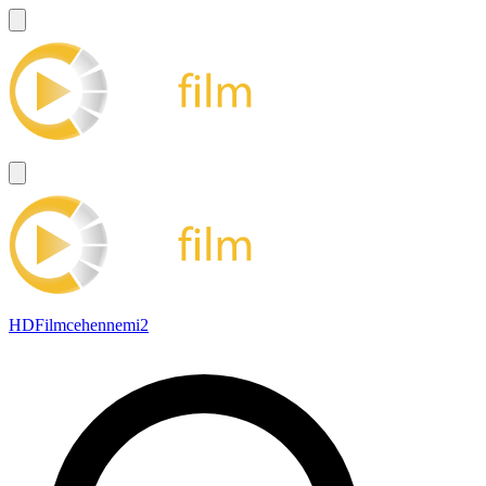
HDFilmcehennemi2