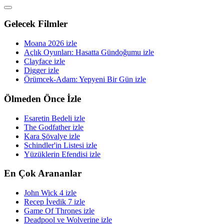
Gelecek Filmler
Moana 2026 izle
Açlık Oyunları: Hasatta Gündoğumu izle
Clayface izle
Digger izle
Örümcek-Adam: Yepyeni Bir Gün izle
Ölmeden Önce İzle
Esaretin Bedeli izle
The Godfather izle
Kara Şövalye izle
Schindler'in Listesi izle
Yüzüklerin Efendisi izle
En Çok Arananlar
John Wick 4 izle
Recep İvedik 7 izle
Game Of Thrones izle
Deadpool ve Wolverine izle