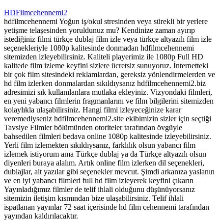
HDFilmcehennemi2
hdfilmcehennemi Yoğun iş/okul stresinden veya sürekli bir yerlere
yetişme telaşesinden yoruldunuz mu? Kendinize zaman ayırıp
istediğiniz filmi türkçe dublaj film izle veya türkçe altyazılı film izle
seçenekleriyle 1080p kalitesinde donmadan hdfilmcehennemi
sitemizden izleyebilirsiniz. Kaliteli playerimiz ile 1080p Full HD
kalitede film izleme keyfini sizlere ücretsiz sunuyoruz. İnternetteki
bir çok film sitesindeki reklamlardan, gereksiz yönlendirmelerden ve
hd film izlerken donmalardan sıkıldıysanız hdfilmcehennemi2.biz
adresimizi sık kullanılanlara mutlaka ekleyiniz. Vizyondaki filmleri,
en yeni yabancı filmlerin fragmanlarını ve film bilgilerini sitemizden
kolaylıkla ulaşabilirsiniz. Hangi filmi izleyeceğinize karar
veremediyseniz hdfilmcehennemi2.site ekibimizin sizler için seçtiği
Tavsiye Filmler bölümünden otoriteler tarafından övgüyle
bahsedilen filmleri bedava online 1080p kalitesinde izleyebilirsiniz.
Yerli film izlemekten sıkıldıysanız, farklılık olsun yabancı film
izlemek istiyorum ama Türkçe dublaj ya da Türkçe altyazılı olsun
diyenleri buraya alalım. Artık online film izlerken dil seçenekleri,
dublajlar, alt yazılar gibi seçenekler mevcut. Şimdi arkanıza yaslanın
ve en iyi yabancı filmleri full hd film izleyerek keyfini çıkarın
Yayınladığımız filmler de telif ihlali olduğunu düşünüyorsanız
sitemizin iletişim kısmından bize ulaşabilirsiniz. Telif ihlali
ispatlanan yayınlar 72 saat içerisinde hd film cehennemi tarafından
yayından kaldırılacaktır.