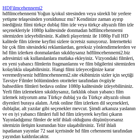
HDFilmcehennemi2
hdfilmcehennemi Yoğun iş/okul stresinden veya sürekli bir yerlere
yetişme telaşesinden yoruldunuz mu? Kendinize zaman ayırıp
istediğiniz filmi türkçe dublaj film izle veya türkçe altyazılı film izle
seçenekleriyle 1080p kalitesinde donmadan hdfilmcehennemi
sitemizden izleyebilirsiniz. Kaliteli playerimiz ile 1080p Full HD
kalitede film izleme keyfini sizlere ücretsiz sunuyoruz. İnternetteki
bir çok film sitesindeki reklamlardan, gereksiz yönlendirmelerden ve
hd film izlerken donmalardan sıkıldıysanız hdfilmcehennemi2.biz
adresimizi sık kullanılanlara mutlaka ekleyiniz. Vizyondaki filmleri,
en yeni yabancı filmlerin fragmanlarını ve film bilgilerini sitemizden
kolaylıkla ulaşabilirsiniz. Hangi filmi izleyeceğinize karar
veremediyseniz hdfilmcehennemi2.site ekibimizin sizler için seçtiği
Tavsiye Filmler bölümünden otoriteler tarafından övgüyle
bahsedilen filmleri bedava online 1080p kalitesinde izleyebilirsiniz.
Yerli film izlemekten sıkıldıysanız, farklılık olsun yabancı film
izlemek istiyorum ama Türkçe dublaj ya da Türkçe altyazılı olsun
diyenleri buraya alalım. Artık online film izlerken dil seçenekleri,
dublajlar, alt yazılar gibi seçenekler mevcut. Şimdi arkanıza yaslanın
ve en iyi yabancı filmleri full hd film izleyerek keyfini çıkarın
Yayınladığımız filmler de telif ihlali olduğunu düşünüyorsanız
sitemizin iletişim kısmından bize ulaşabilirsiniz. Telif ihlali
ispatlanan yayınlar 72 saat içerisinde hd film cehennemi tarafından
yayından kaldırılacaktır.