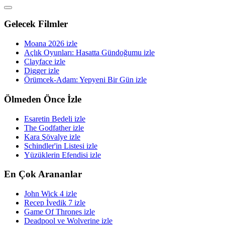
Gelecek Filmler
Moana 2026 izle
Açlık Oyunları: Hasatta Gündoğumu izle
Clayface izle
Digger izle
Örümcek-Adam: Yepyeni Bir Gün izle
Ölmeden Önce İzle
Esaretin Bedeli izle
The Godfather izle
Kara Şövalye izle
Schindler'in Listesi izle
Yüzüklerin Efendisi izle
En Çok Arananlar
John Wick 4 izle
Recep İvedik 7 izle
Game Of Thrones izle
Deadpool ve Wolverine izle