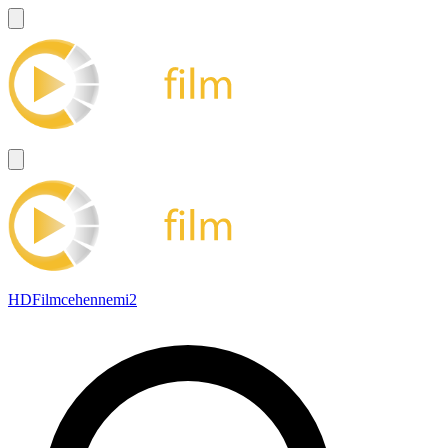
HDFilmcehennemi2