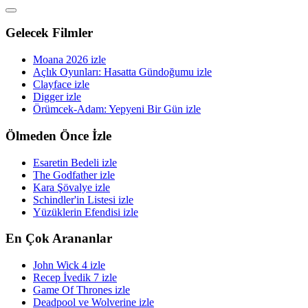
Gelecek Filmler
Moana 2026 izle
Açlık Oyunları: Hasatta Gündoğumu izle
Clayface izle
Digger izle
Örümcek-Adam: Yepyeni Bir Gün izle
Ölmeden Önce İzle
Esaretin Bedeli izle
The Godfather izle
Kara Şövalye izle
Schindler'in Listesi izle
Yüzüklerin Efendisi izle
En Çok Arananlar
John Wick 4 izle
Recep İvedik 7 izle
Game Of Thrones izle
Deadpool ve Wolverine izle