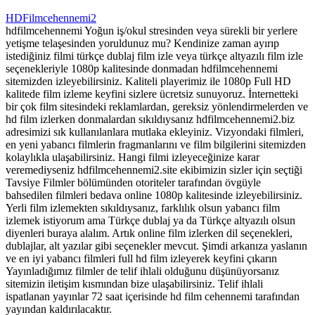
HDFilmcehennemi2
hdfilmcehennemi Yoğun iş/okul stresinden veya sürekli bir yerlere
yetişme telaşesinden yoruldunuz mu? Kendinize zaman ayırıp
istediğiniz filmi türkçe dublaj film izle veya türkçe altyazılı film izle
seçenekleriyle 1080p kalitesinde donmadan hdfilmcehennemi
sitemizden izleyebilirsiniz. Kaliteli playerimiz ile 1080p Full HD
kalitede film izleme keyfini sizlere ücretsiz sunuyoruz. İnternetteki
bir çok film sitesindeki reklamlardan, gereksiz yönlendirmelerden ve
hd film izlerken donmalardan sıkıldıysanız hdfilmcehennemi2.biz
adresimizi sık kullanılanlara mutlaka ekleyiniz. Vizyondaki filmleri,
en yeni yabancı filmlerin fragmanlarını ve film bilgilerini sitemizden
kolaylıkla ulaşabilirsiniz. Hangi filmi izleyeceğinize karar
veremediyseniz hdfilmcehennemi2.site ekibimizin sizler için seçtiği
Tavsiye Filmler bölümünden otoriteler tarafından övgüyle
bahsedilen filmleri bedava online 1080p kalitesinde izleyebilirsiniz.
Yerli film izlemekten sıkıldıysanız, farklılık olsun yabancı film
izlemek istiyorum ama Türkçe dublaj ya da Türkçe altyazılı olsun
diyenleri buraya alalım. Artık online film izlerken dil seçenekleri,
dublajlar, alt yazılar gibi seçenekler mevcut. Şimdi arkanıza yaslanın
ve en iyi yabancı filmleri full hd film izleyerek keyfini çıkarın
Yayınladığımız filmler de telif ihlali olduğunu düşünüyorsanız
sitemizin iletişim kısmından bize ulaşabilirsiniz. Telif ihlali
ispatlanan yayınlar 72 saat içerisinde hd film cehennemi tarafından
yayından kaldırılacaktır.