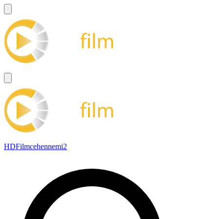
HDFilmcehennemi2