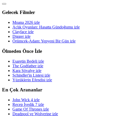
Gelecek Filmler
Moana 2026 izle
Açlık Oyunları: Hasatta Gündoğumu izle
Clayface izle
Digger izle
Örümcek-Adam: Yepyeni Bir Gün izle
Ölmeden Önce İzle
Esaretin Bedeli izle
The Godfather izle
Kara Şövalye izle
Schindler'in Listesi izle
Yüzüklerin Efendisi izle
En Çok Arananlar
John Wick 4 izle
Recep İvedik 7 izle
Game Of Thrones izle
Deadpool ve Wolverine izle