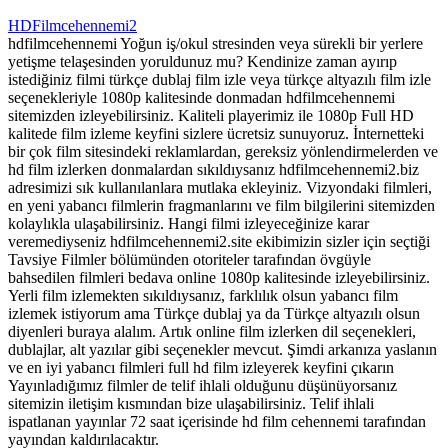
HDFilmcehennemi2
hdfilmcehennemi Yoğun iş/okul stresinden veya sürekli bir yerlere
yetişme telaşesinden yoruldunuz mu? Kendinize zaman ayırıp
istediğiniz filmi türkçe dublaj film izle veya türkçe altyazılı film izle
seçenekleriyle 1080p kalitesinde donmadan hdfilmcehennemi
sitemizden izleyebilirsiniz. Kaliteli playerimiz ile 1080p Full HD
kalitede film izleme keyfini sizlere ücretsiz sunuyoruz. İnternetteki
bir çok film sitesindeki reklamlardan, gereksiz yönlendirmelerden ve
hd film izlerken donmalardan sıkıldıysanız hdfilmcehennemi2.biz
adresimizi sık kullanılanlara mutlaka ekleyiniz. Vizyondaki filmleri,
en yeni yabancı filmlerin fragmanlarını ve film bilgilerini sitemizden
kolaylıkla ulaşabilirsiniz. Hangi filmi izleyeceğinize karar
veremediyseniz hdfilmcehennemi2.site ekibimizin sizler için seçtiği
Tavsiye Filmler bölümünden otoriteler tarafından övgüyle
bahsedilen filmleri bedava online 1080p kalitesinde izleyebilirsiniz.
Yerli film izlemekten sıkıldıysanız, farklılık olsun yabancı film
izlemek istiyorum ama Türkçe dublaj ya da Türkçe altyazılı olsun
diyenleri buraya alalım. Artık online film izlerken dil seçenekleri,
dublajlar, alt yazılar gibi seçenekler mevcut. Şimdi arkanıza yaslanın
ve en iyi yabancı filmleri full hd film izleyerek keyfini çıkarın
Yayınladığımız filmler de telif ihlali olduğunu düşünüyorsanız
sitemizin iletişim kısmından bize ulaşabilirsiniz. Telif ihlali
ispatlanan yayınlar 72 saat içerisinde hd film cehennemi tarafından
yayından kaldırılacaktır.