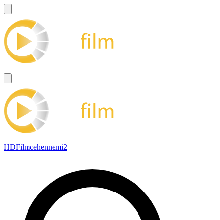
HDFilmcehennemi2