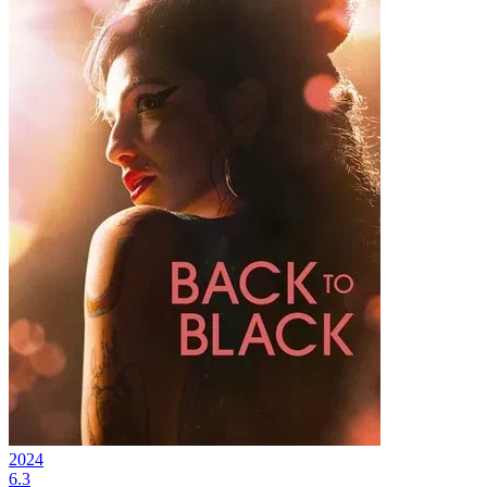
2024
6.3