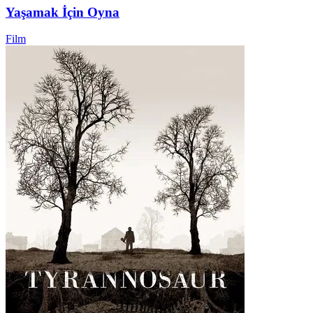
Yaşamak İçin Oyna
Film