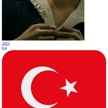
2023
6.4