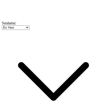
Sıralama: