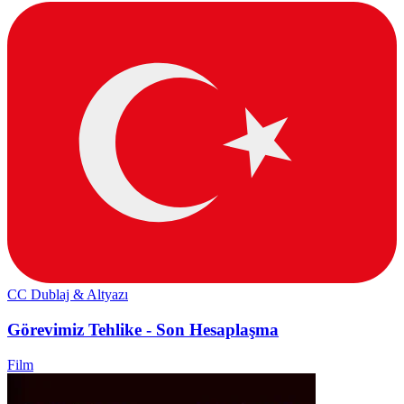
CC
Dublaj & Altyazı
Görevimiz Tehlike - Son Hesaplaşma
Film