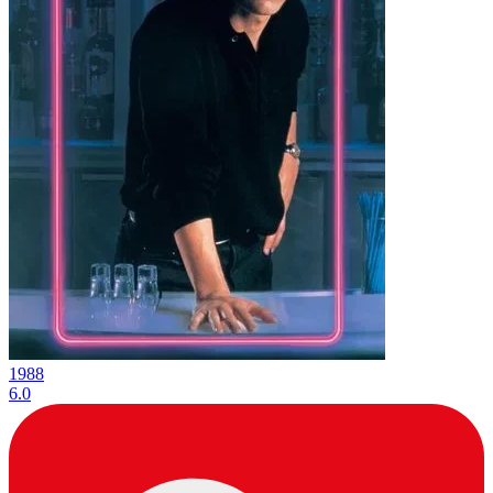
1988
6.0