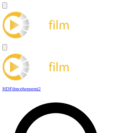
HDFilmcehennemi2