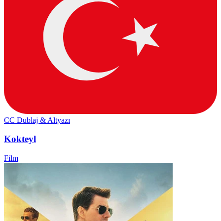
CC
Dublaj & Altyazı
Kokteyl
Film