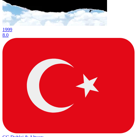
1999
8.0