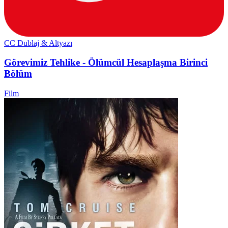
CC
Dublaj & Altyazı
Görevimiz Tehlike - Ölümcül Hesaplaşma Birinci
Bölüm
Film