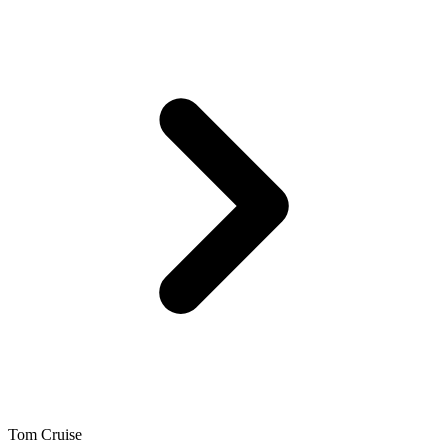
Tom Cruise