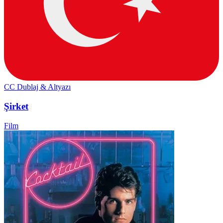
CC
Dublaj & Altyazı
Şirket
Film