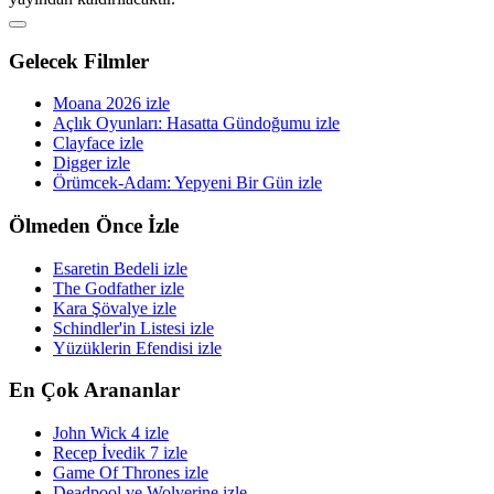
Gelecek Filmler
Moana 2026 izle
Açlık Oyunları: Hasatta Gündoğumu izle
Clayface izle
Digger izle
Örümcek-Adam: Yepyeni Bir Gün izle
Ölmeden Önce İzle
Esaretin Bedeli izle
The Godfather izle
Kara Şövalye izle
Schindler'in Listesi izle
Yüzüklerin Efendisi izle
En Çok Arananlar
John Wick 4 izle
Recep İvedik 7 izle
Game Of Thrones izle
Deadpool ve Wolverine izle