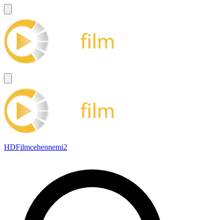
HDFilmcehennemi2