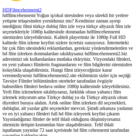
HDFilmcehennemi2
hdfilmcehennemi Yoğun iş/okul stresinden veya sürekli bir yerlere
yetişme telaşesinden yoruldunuz mu? Kendinize zaman ayırıp
istediğiniz filmi türkçe dublaj film izle veya türkçe altyazılı film izle
seçenekleriyle 1080p kalitesinde donmadan hdfilmcehennemi
sitemizden izleyebilirsiniz. Kaliteli playerimiz ile 1080p Full HD
kalitede film izleme keyfini sizlere ücretsiz sunuyoruz. İnternetteki
bir çok film sitesindeki reklamlardan, gereksiz yönlendirmelerden ve
hd film izlerken donmalardan sıkıldıysanız hdfilmcehennemi2.biz
adresimizi sık kullanılanlara mutlaka ekleyiniz. Vizyondaki filmleri,
en yeni yabancı filmlerin fragmanlarını ve film bilgilerini sitemizden
kolaylıkla ulaşabilirsiniz. Hangi filmi izleyeceğinize karar
veremediyseniz hdfilmcehennemi2.site ekibimizin sizler için seçtiği
Tavsiye Filmler bölümünden otoriteler tarafından övgüyle
bahsedilen filmleri bedava online 1080p kalitesinde izleyebilirsiniz.
Yerli film izlemekten sıkıldıysanız, farklılık olsun yabancı film
izlemek istiyorum ama Türkçe dublaj ya da Türkçe altyazılı olsun
diyenleri buraya alalım. Artık online film izlerken dil seçenekleri,
dublajlar, alt yazılar gibi seçenekler mevcut. Şimdi arkanıza yaslanın
ve en iyi yabancı filmleri full hd film izleyerek keyfini çıkarın
Yayınladığımız filmler de telif ihlali olduğunu düşünüyorsanız
sitemizin iletişim kısmından bize ulaşabilirsiniz. Telif ihlali
ispatlanan yayınlar 72 saat içerisinde hd film cehennemi tarafından
yayından kaldırılacaktır.