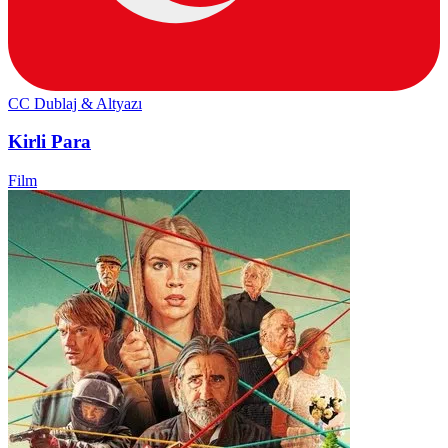
CC
Dublaj & Altyazı
Kirli Para
Film