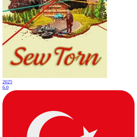
2025
6.0