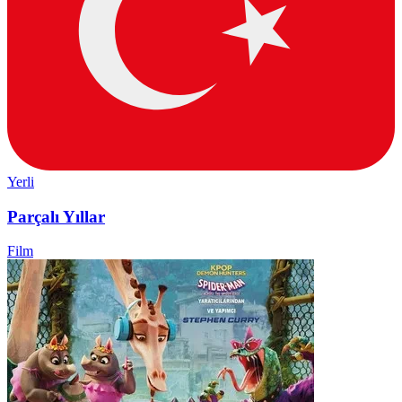
Yerli
Parçalı Yıllar
Film