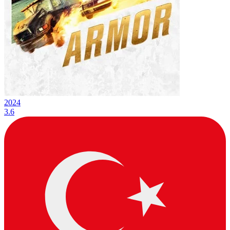
2024
3.6