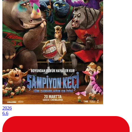
2026
6.6