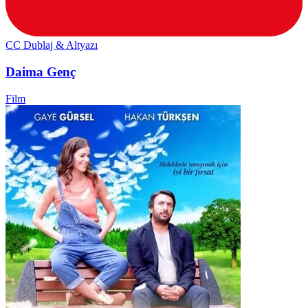
CC
Dublaj & Altyazı
Daima Genç
Film