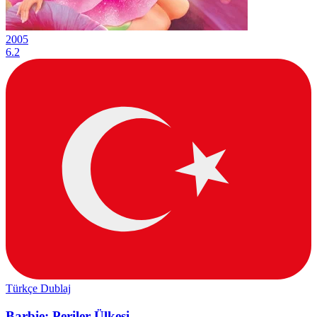
2005
6.2
Türkçe Dublaj
Barbie: Periler Ülkesi