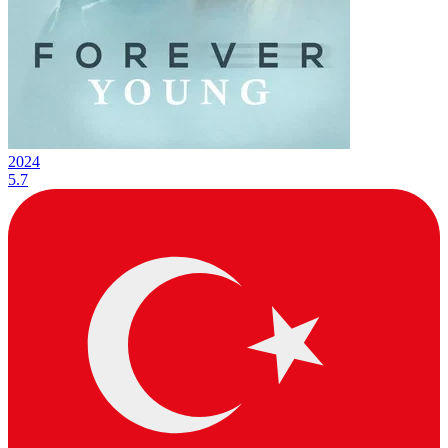
2024
5.7