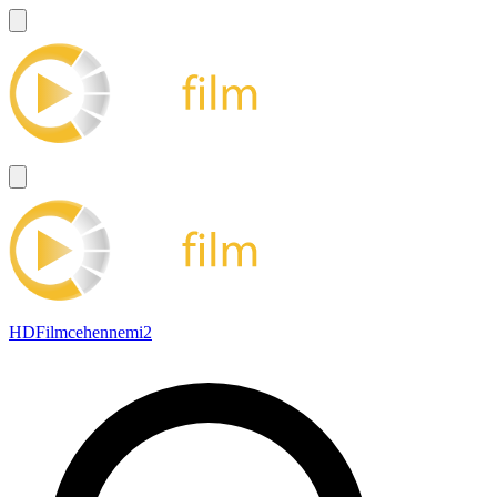
HDFilmcehennemi2