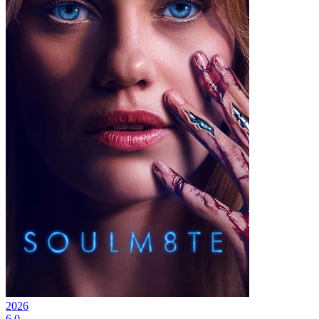
2026
6.0