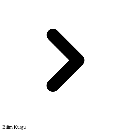
Bilim Kurgu