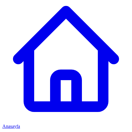
Anasayfa