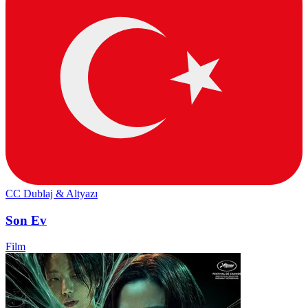
CC
Dublaj & Altyazı
Son Ev
Film