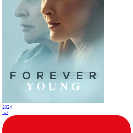
2024
5.7