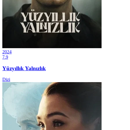
2024
7.9
Yüzyıllık Yalnızlık
Dizi