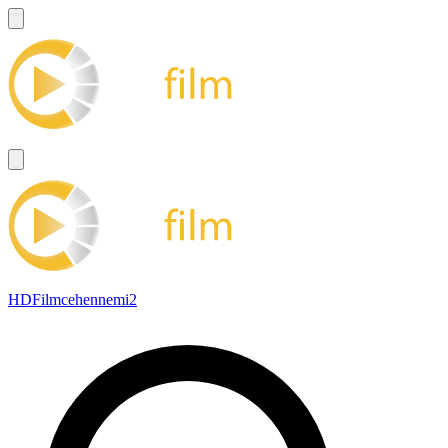
HDFilmcehennemi2