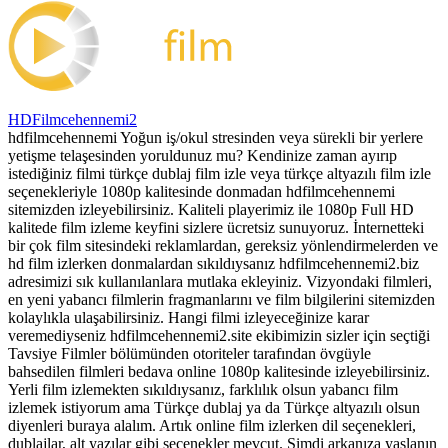
HDFilmcehennemi2
hdfilmcehennemi Yoğun iş/okul stresinden veya sürekli bir yerlere
yetişme telaşesinden yoruldunuz mu? Kendinize zaman ayırıp
istediğiniz filmi türkçe dublaj film izle veya türkçe altyazılı film izle
seçenekleriyle 1080p kalitesinde donmadan hdfilmcehennemi
sitemizden izleyebilirsiniz. Kaliteli playerimiz ile 1080p Full HD
kalitede film izleme keyfini sizlere ücretsiz sunuyoruz. İnternetteki
bir çok film sitesindeki reklamlardan, gereksiz yönlendirmelerden ve
hd film izlerken donmalardan sıkıldıysanız hdfilmcehennemi2.biz
adresimizi sık kullanılanlara mutlaka ekleyiniz. Vizyondaki filmleri,
en yeni yabancı filmlerin fragmanlarını ve film bilgilerini sitemizden
kolaylıkla ulaşabilirsiniz. Hangi filmi izleyeceğinize karar
veremediyseniz hdfilmcehennemi2.site ekibimizin sizler için seçtiği
Tavsiye Filmler bölümünden otoriteler tarafından övgüyle
bahsedilen filmleri bedava online 1080p kalitesinde izleyebilirsiniz.
Yerli film izlemekten sıkıldıysanız, farklılık olsun yabancı film
izlemek istiyorum ama Türkçe dublaj ya da Türkçe altyazılı olsun
diyenleri buraya alalım. Artık online film izlerken dil seçenekleri,
dublajlar, alt yazılar gibi seçenekler mevcut. Şimdi arkanıza yaslanın