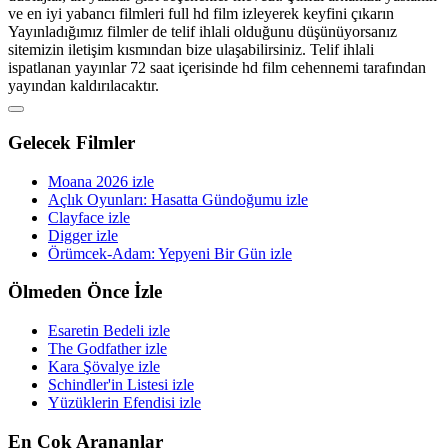
ve en iyi yabancı filmleri full hd film izleyerek keyfini çıkarın
Yayınladığımız filmler de telif ihlali olduğunu düşünüyorsanız
sitemizin iletişim kısmından bize ulaşabilirsiniz. Telif ihlali
ispatlanan yayınlar 72 saat içerisinde hd film cehennemi tarafından
yayından kaldırılacaktır.
Gelecek Filmler
Moana 2026 izle
Açlık Oyunları: Hasatta Gündoğumu izle
Clayface izle
Digger izle
Örümcek-Adam: Yepyeni Bir Gün izle
Ölmeden Önce İzle
Esaretin Bedeli izle
The Godfather izle
Kara Şövalye izle
Schindler'in Listesi izle
Yüzüklerin Efendisi izle
En Çok Arananlar