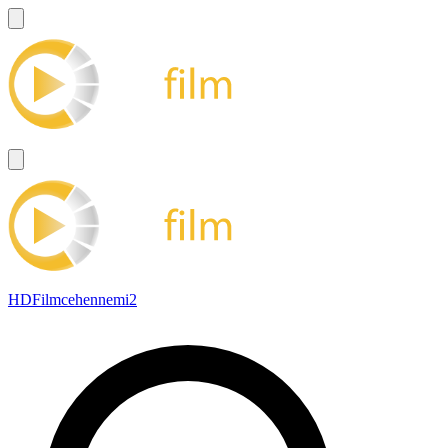
HDFilmcehennemi2