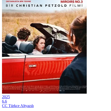
2025
6.6
CC
Türkçe Altyazılı