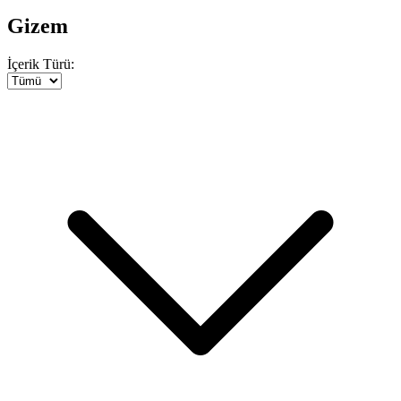
Gizem
İçerik Türü: