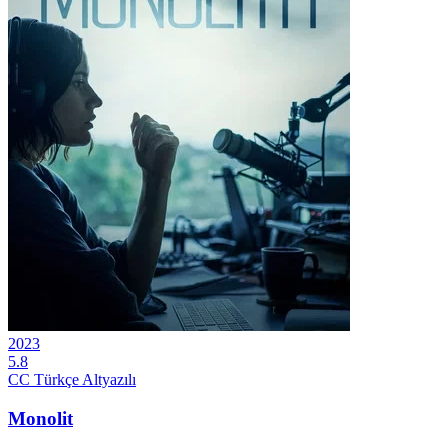
2023
5.8
CC
Türkçe Altyazılı
Monolit