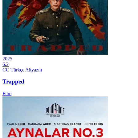
2025
6.2
CC
Türkçe Altyazılı
Trapped
Film