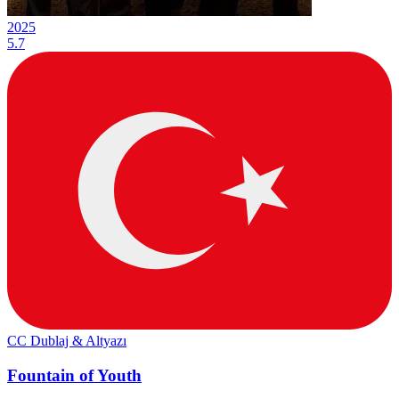
2025
5.7
CC
Dublaj & Altyazı
Fountain of Youth