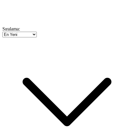
Sıralama: