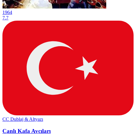
1964
7.7
CC
Dublaj & Altyazı
Canlı Kafa Avcıları