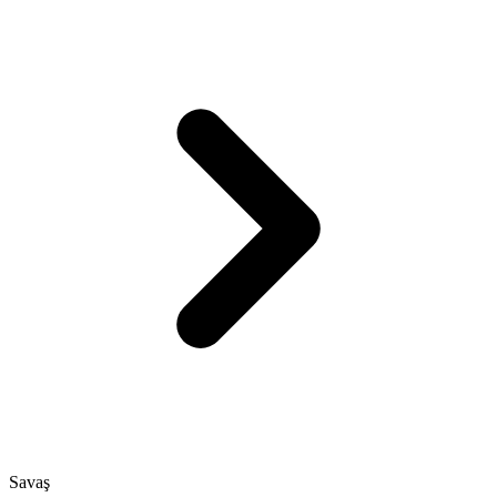
Savaş