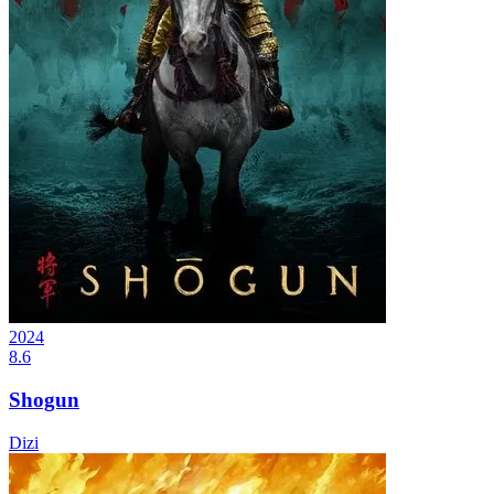
2024
8.6
Shogun
Dizi