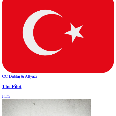
CC
Dublaj & Altyazı
The Pilot
Film