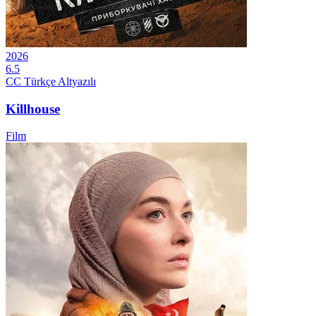
2026
6.5
CC
Türkçe Altyazılı
Killhouse
Film