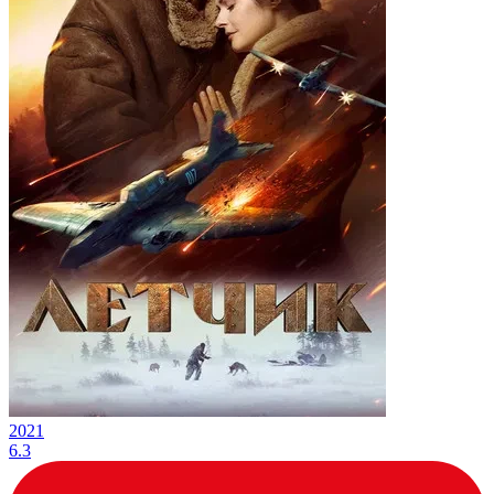
2021
6.3