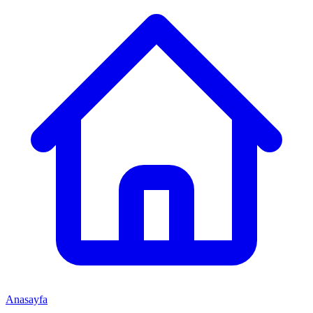
Anasayfa