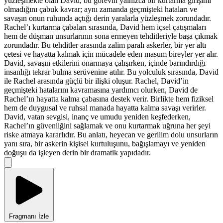
yüzleşmekte olan David, bu görevin yalnızca bir kurtarma girişimi
olmadığını çabuk kavrar; aynı zamanda geçmişteki hataları ve
savaşın onun ruhunda açtığı derin yaralarla yüzleşmek zorundadır.
Rachel’ı kurtarma çabaları sırasında, David hem içsel çatışmaları
hem de düşman unsurlarının sona ermeyen tehditleriyle başa çıkmak
zorundadır. Bu tehditler arasında zalim paralı askerler, bir yer altı
çetesi ve hayatta kalmak için mücadele eden masum bireyler yer alır.
David, savaşın etkilerini onarmaya çalışırken, içinde barındırdığı
insanlığı tekrar bulma serüvenine atılır. Bu yolculuk sırasında, David
ile Rachel arasında güçlü bir ilişki oluşur. Rachel, David’in
geçmişteki hatalarını kavramasına yardımcı olurken, David de
Rachel’ın hayatta kalma çabasına destek verir. Birlikte hem fiziksel
hem de duygusal ve ruhsal manada hayatta kalma savaşı verirler.
David, vatan sevgisi, inanç ve umudu yeniden keşfederken,
Rachel’ın güvenliğini sağlamak ve onu kurtarmak uğruna her şeyi
riske atmaya kararlıdır. Bu anlatı, heyecan ve gerilim dolu unsurların
yanı sıra, bir askerin kişisel kurtuluşunu, bağışlamayı ve yeniden
doğuşu da işleyen derin bir dramatik yapıdadır.
Fragmanı İzle