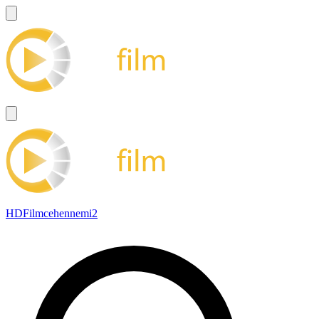
HDFilmcehennemi2