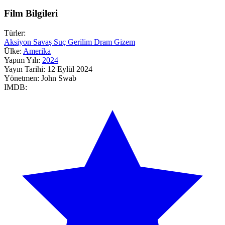
Film Bilgileri
Türler:
Aksiyon
Savaş
Suç
Gerilim
Dram
Gizem
Ülke:
Amerika
Yapım Yılı:
2024
Yayın Tarihi:
12 Eylül 2024
Yönetmen:
John Swab
IMDB: