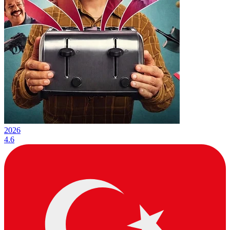
2026
4.6