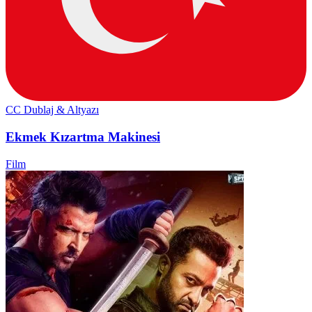
CC
Dublaj & Altyazı
Ekmek Kızartma Makinesi
Film