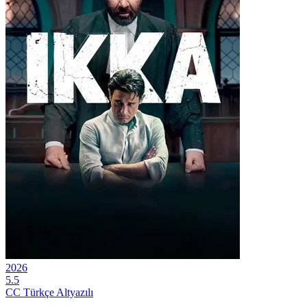
2026
5.5
CC
Türkçe Altyazılı