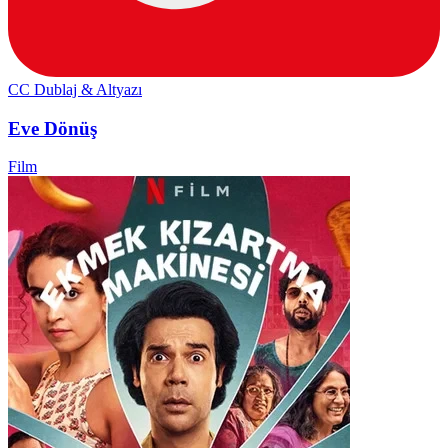
CC
Dublaj & Altyazı
Eve Dönüş
Film