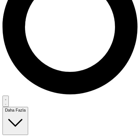
Daha Fazla