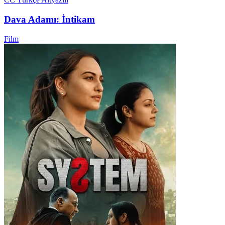
Dava Adamı: İntikam
Film