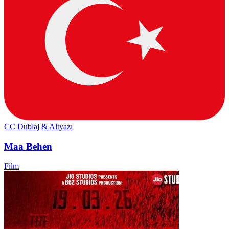
CC
Dublaj & Altyazı
Maa Behen
Film