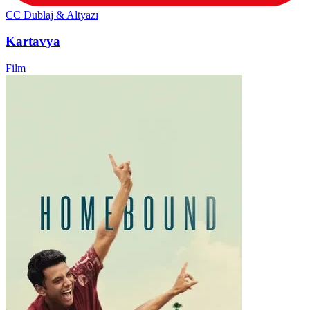
CC
Dublaj & Altyazı
Kartavya
Film