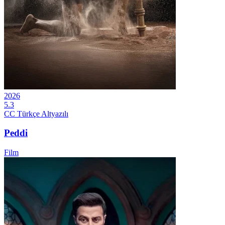
2026
5.3
CC
Türkçe Altyazılı
Peddi
Film