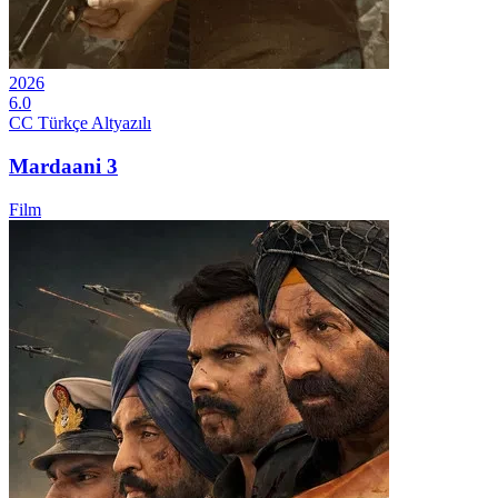
2026
6.0
CC
Türkçe Altyazılı
Mardaani 3
Film