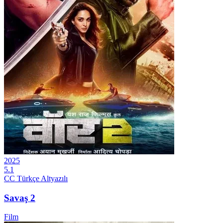
2025
5.1
CC
Türkçe Altyazılı
Savaş 2
Film