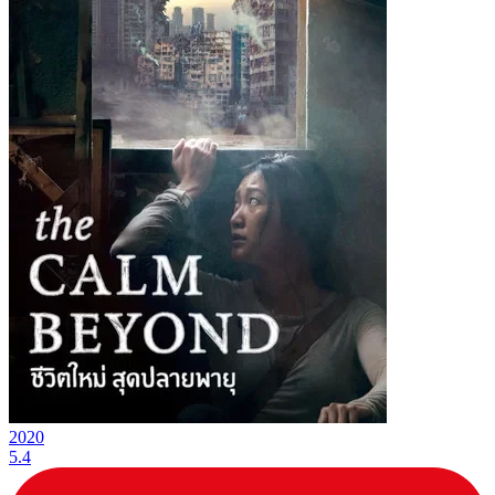
2020
5.4