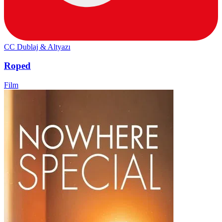
CC
Dublaj & Altyazı
Roped
Film