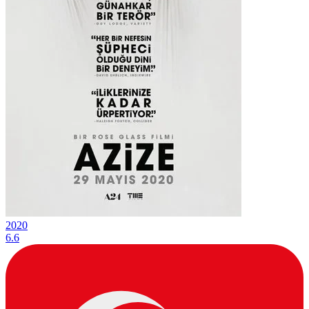
2020
6.6