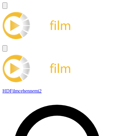
HDFilmcehennemi2