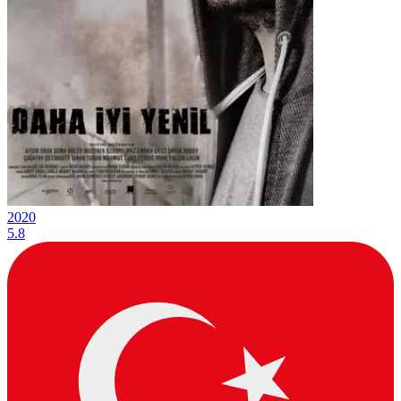
2020
5.8