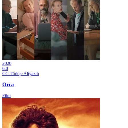
2020
6.0
CC
Türkçe Altyazılı
Orca
Film