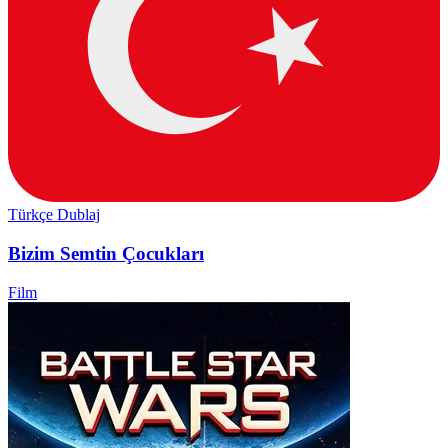
Türkçe Dublaj
Bizim Semtin Çocukları
Film