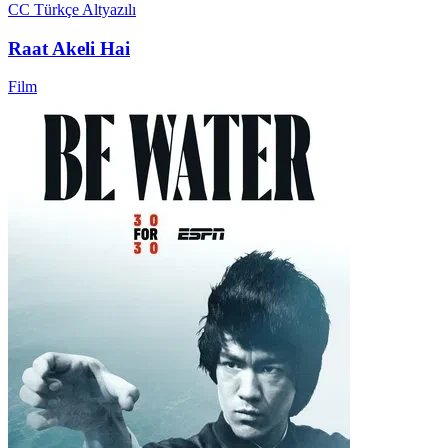
CC
Türkçe Altyazılı
Raat Akeli Hai
Film