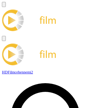
HDFilmcehennemi2