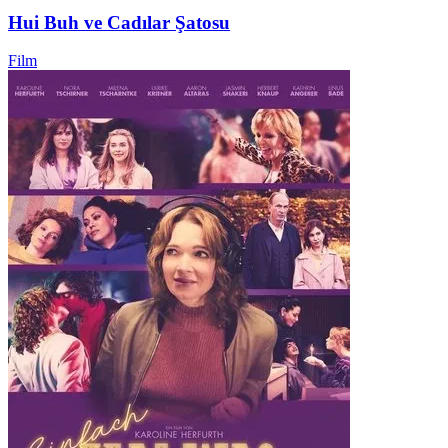
Hui Buh ve Cadılar Şatosu
Film