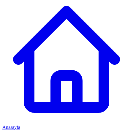
Anasayfa