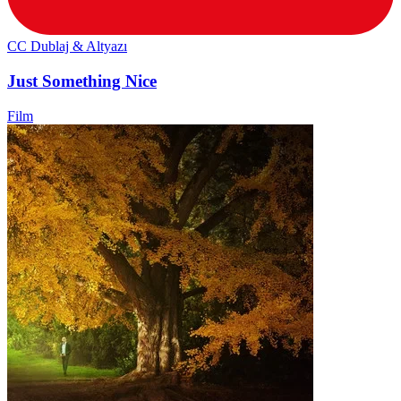
CC
Dublaj & Altyazı
Just Something Nice
Film