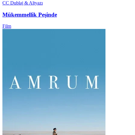
CC
Dublaj & Altyazı
Mükemmellik Peşinde
Film