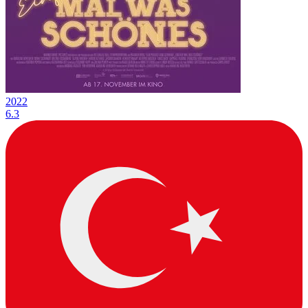
2022
6.3