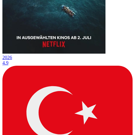
2026
4.9