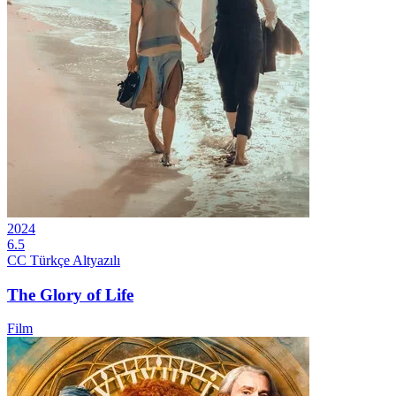
2024
6.5
CC
Türkçe Altyazılı
The Glory of Life
Film