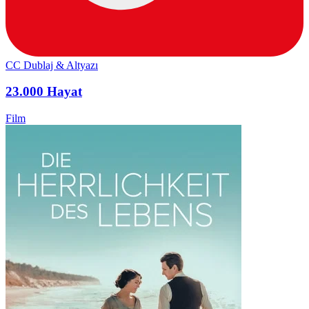
CC
Dublaj & Altyazı
23.000 Hayat
Film