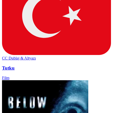
CC
Dublaj & Altyazı
Tutku
Film