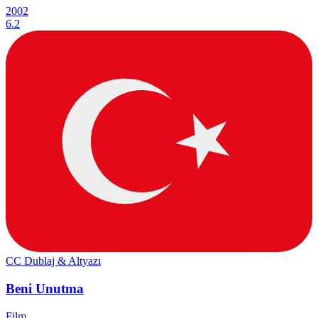
2002
6.2
CC
Dublaj & Altyazı
Beni Unutma
Film