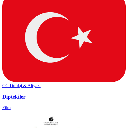
CC
Dublaj & Altyazı
Diptekiler
Film