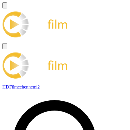
HDFilmcehennemi2