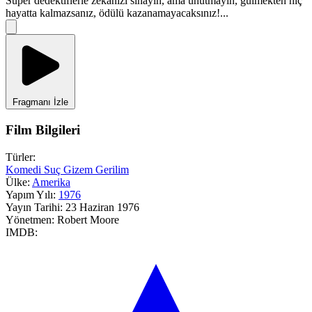
Süper dedektiflerle zekanızı sınayın, ama unutmayın, gülmekten hiç
hayatta kalmazsanız, ödülü kazanamayacaksınız!...
Fragmanı İzle
Film Bilgileri
Türler:
Komedi
Suç
Gizem
Gerilim
Ülke:
Amerika
Yapım Yılı:
1976
Yayın Tarihi:
23 Haziran 1976
Yönetmen:
Robert Moore
IMDB: