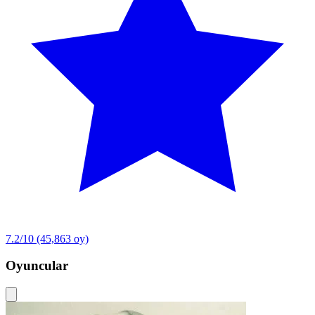
7.2/10
(45,863 oy)
Oyuncular