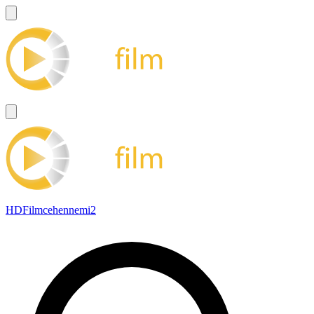
HDFilmcehennemi2