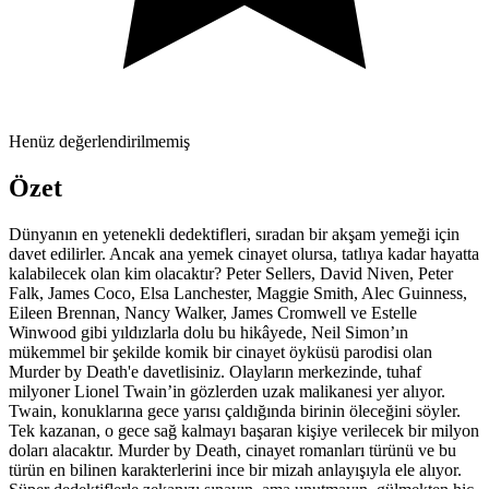
Henüz değerlendirilmemiş
Özet
Dünyanın en yetenekli dedektifleri, sıradan bir akşam yemeği için
davet edilirler. Ancak ana yemek cinayet olursa, tatlıya kadar hayatta
kalabilecek olan kim olacaktır? Peter Sellers, David Niven, Peter
Falk, James Coco, Elsa Lanchester, Maggie Smith, Alec Guinness,
Eileen Brennan, Nancy Walker, James Cromwell ve Estelle
Winwood gibi yıldızlarla dolu bu hikâyede, Neil Simon’ın
mükemmel bir şekilde komik bir cinayet öyküsü parodisi olan
Murder by Death'e davetlisiniz. Olayların merkezinde, tuhaf
milyoner Lionel Twain’in gözlerden uzak malikanesi yer alıyor.
Twain, konuklarına gece yarısı çaldığında birinin öleceğini söyler.
Tek kazanan, o gece sağ kalmayı başaran kişiye verilecek bir milyon
doları alacaktır. Murder by Death, cinayet romanları türünü ve bu
türün en bilinen karakterlerini ince bir mizah anlayışıyla ele alıyor.