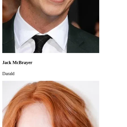
Jack McBrayer
Darald