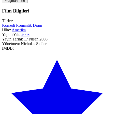
Fragmanı İzle
Film Bilgileri
Türler:
Komedi
Romantik
Dram
Ülke:
Amerika
Yapım Yılı:
2008
Yayın Tarihi:
17 Nisan 2008
Yönetmen:
Nicholas Stoller
IMDB: