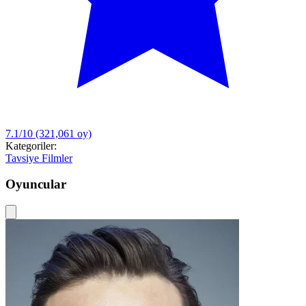
7.1/10
(321,061 oy)
Kategoriler:
Tavsiye Filmler
Oyuncular