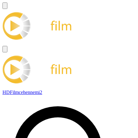
HDFilmcehennemi2