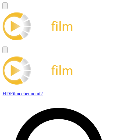
HDFilmcehennemi2