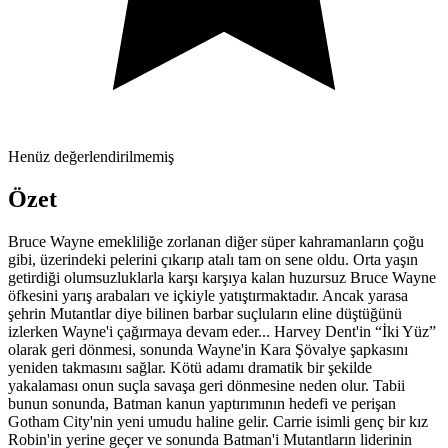
Henüz değerlendirilmemiş
Özet
Bruce Wayne emekliliğe zorlanan diğer süper kahramanların çoğu
gibi, üzerindeki pelerini çıkarıp atalı tam on sene oldu. Orta yaşın
getirdiği olumsuzluklarla karşı karşıya kalan huzursuz Bruce Wayne
öfkesini yarış arabaları ve içkiyle yatıştırmaktadır. Ancak yarasa
şehrin Mutantlar diye bilinen barbar suçluların eline düştüğünü
izlerken Wayne'i çağırmaya devam eder... Harvey Dent'in “İki Yüz”
olarak geri dönmesi, sonunda Wayne'in Kara Şövalye şapkasını
yeniden takmasını sağlar. Kötü adamı dramatik bir şekilde
yakalaması onun suçla savaşa geri dönmesine neden olur. Tabii
bunun sonunda, Batman kanun yaptırımının hedefi ve perişan
Gotham City'nin yeni umudu haline gelir. Carrie isimli genç bir kız
Robin'in yerine geçer ve sonunda Batman'i Mutantların liderinin