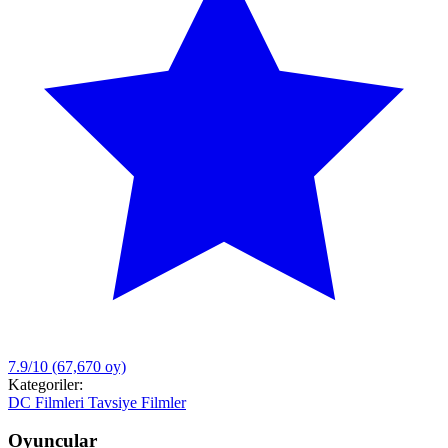
7.9/10
(67,670 oy)
Kategoriler:
DC Filmleri
Tavsiye Filmler
Oyuncular