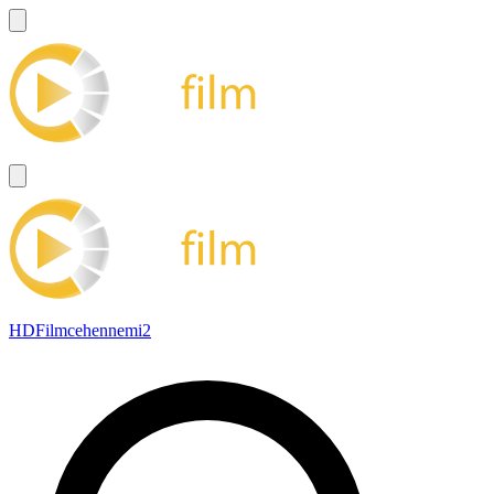
HDFilmcehennemi2