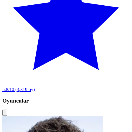
5.8/10
(3,319 oy)
Oyuncular