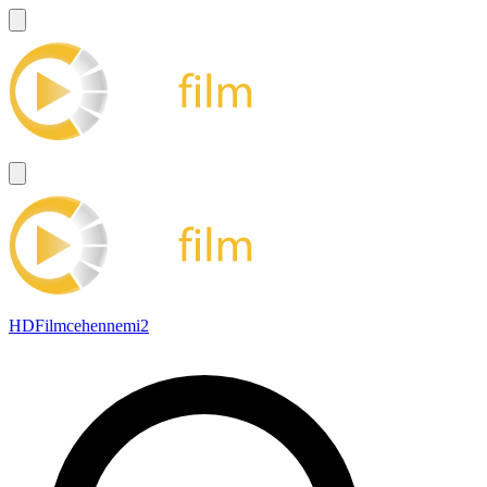
HDFilmcehennemi2