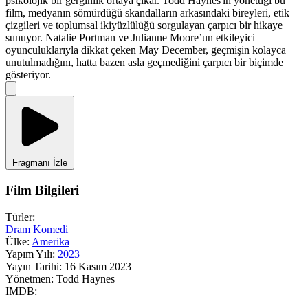
psikolojik bir gerginlik ortaya çıkar. Todd Haynes'in yönettiği bu
film, medyanın sömürdüğü skandalların arkasındaki bireyleri, etik
çizgileri ve toplumsal ikiyüzlülüğü sorgulayan çarpıcı bir hikaye
sunuyor. Natalie Portman ve Julianne Moore’un etkileyici
oyunculuklarıyla dikkat çeken May December, geçmişin kolayca
unutulmadığını, hatta bazen asla geçmediğini çarpıcı bir biçimde
gösteriyor.
Fragmanı İzle
Film Bilgileri
Türler:
Dram
Komedi
Ülke:
Amerika
Yapım Yılı:
2023
Yayın Tarihi:
16 Kasım 2023
Yönetmen:
Todd Haynes
IMDB: