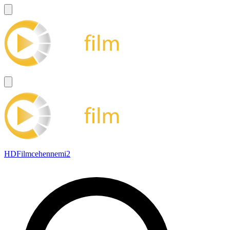
HDFilmcehennemi2