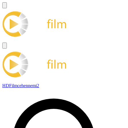
HDFilmcehennemi2