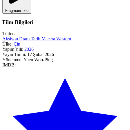
Fragmanı İzle
Film Bilgileri
Türler:
Aksiyon
Dram
Tarih
Macera
Western
Ülke:
Çin
Yapım Yılı:
2026
Yayın Tarihi:
17 Şubat 2026
Yönetmen:
Yuen Woo-Ping
IMDB: