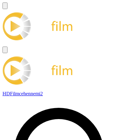
HDFilmcehennemi2