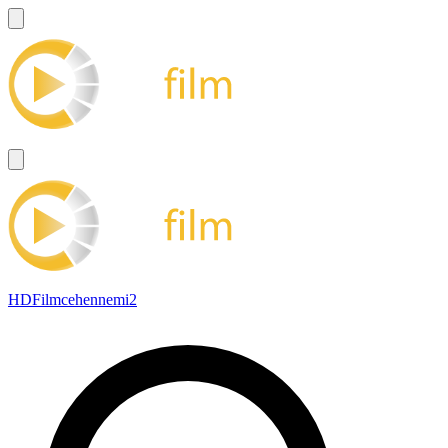
HDFilmcehennemi2