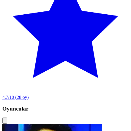
4.7/10
(28 oy)
Oyuncular