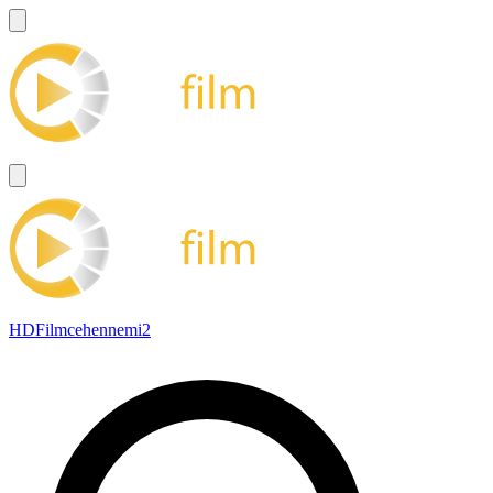
HDFilmcehennemi2