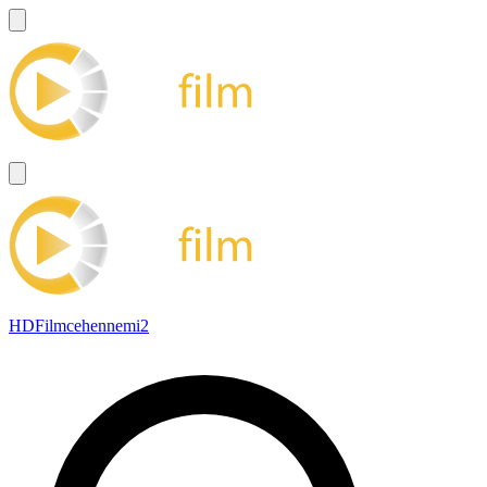
HDFilmcehennemi2