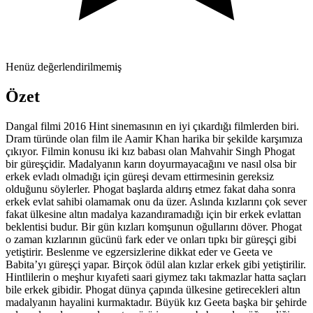
Henüz değerlendirilmemiş
Özet
Dangal filmi 2016 Hint sinemasının en iyi çıkardığı filmlerden biri.
Dram türünde olan film ile Aamir Khan harika bir şekilde karşımıza
çıkıyor. Filmin konusu iki kız babası olan Mahvahir Singh Phogat
bir güreşçidir. Madalyanın karın doyurmayacağını ve nasıl olsa bir
erkek evladı olmadığı için güreşi devam ettirmesinin gereksiz
olduğunu söylerler. Phogat başlarda aldırış etmez fakat daha sonra
erkek evlat sahibi olamamak onu da üzer. Aslında kızlarını çok sever
fakat ülkesine altın madalya kazandıramadığı için bir erkek evlattan
beklentisi budur. Bir gün kızları komşunun oğullarını döver. Phogat
o zaman kızlarının gücünü fark eder ve onları tıpkı bir güreşçi gibi
yetiştirir. Beslenme ve egzersizlerine dikkat eder ve Geeta ve
Babita’yı güreşçi yapar. Birçok ödül alan kızlar erkek gibi yetiştirilir.
Hintlilerin o meşhur kıyafeti saari giymez takı takmazlar hatta saçları
bile erkek gibidir. Phogat dünya çapında ülkesine getirecekleri altın
madalyanın hayalini kurmaktadır. Büyük kız Geeta başka bir şehirde