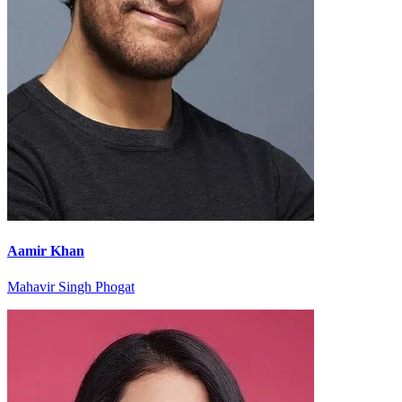
Aamir Khan
Mahavir Singh Phogat