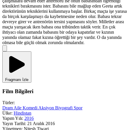
çalışmalara devam eder antrenörü ise onun babasından öğrendiği
teknikleri bırakmasını ister. Babasını bile mağlup eden Geeta artık
direktörünün tekniklerini kullanmaya başlar. Birkaç maçta işe yarasa
da birçok karşılaşmayı da kaybetmesine neden olur. Babası tekrar
devreye girer ve antrenörün tersini yapmasını söyler. Milletler arası
maçta yarışacak iken babası ona tribünden taktik verir. En çok
ihtiyacı olan zamanda babasını bir odaya kapatırlar ve kızının
yanında olamaz fakat kızına öğrettiği bir şey vardır. O da yanında
olmasa bile güçlü olmak zorunda olmalarıdır.
Fragmanı İzle
Film Bilgileri
Türler:
Dram
Aile
Komedi
Aksiyon
Biyografi
Spor
Ülke:
Hindistan
Yapım Yılı:
2016
Yayın Tarihi:
21 Aralık 2016
Yönetmen:
Nitesh Tiwari