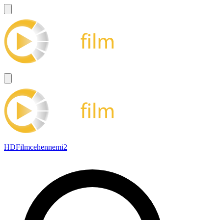
HDFilmcehennemi2