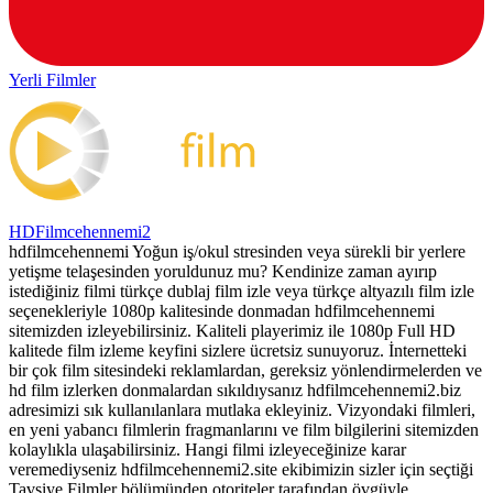
Yerli Filmler
HDFilmcehennemi2
hdfilmcehennemi Yoğun iş/okul stresinden veya sürekli bir yerlere
yetişme telaşesinden yoruldunuz mu? Kendinize zaman ayırıp
istediğiniz filmi türkçe dublaj film izle veya türkçe altyazılı film izle
seçenekleriyle 1080p kalitesinde donmadan hdfilmcehennemi
sitemizden izleyebilirsiniz. Kaliteli playerimiz ile 1080p Full HD
kalitede film izleme keyfini sizlere ücretsiz sunuyoruz. İnternetteki
bir çok film sitesindeki reklamlardan, gereksiz yönlendirmelerden ve
hd film izlerken donmalardan sıkıldıysanız hdfilmcehennemi2.biz
adresimizi sık kullanılanlara mutlaka ekleyiniz. Vizyondaki filmleri,
en yeni yabancı filmlerin fragmanlarını ve film bilgilerini sitemizden
kolaylıkla ulaşabilirsiniz. Hangi filmi izleyeceğinize karar
veremediyseniz hdfilmcehennemi2.site ekibimizin sizler için seçtiği
Tavsiye Filmler bölümünden otoriteler tarafından övgüyle