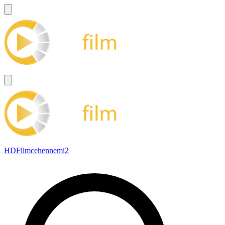
HDFilmcehennemi2