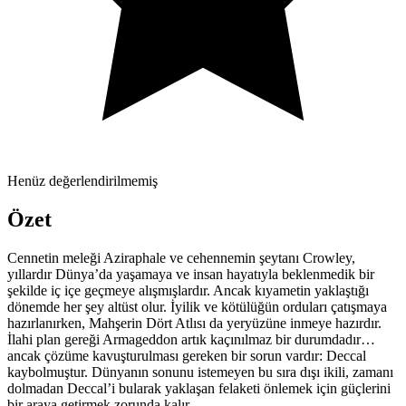
Henüz değerlendirilmemiş
Özet
Cennetin meleği Aziraphale ve cehennemin şeytanı Crowley,
yıllardır Dünya’da yaşamaya ve insan hayatıyla beklenmedik bir
şekilde iç içe geçmeye alışmışlardır. Ancak kıyametin yaklaştığı
dönemde her şey altüst olur. İyilik ve kötülüğün orduları çatışmaya
hazırlanırken, Mahşerin Dört Atlısı da yeryüzüne inmeye hazırdır.
İlahi plan gereği Armageddon artık kaçınılmaz bir durumdadır…
ancak çözüme kavuşturulması gereken bir sorun vardır: Deccal
kaybolmuştur. Dünyanın sonunu istemeyen bu sıra dışı ikili, zamanı
dolmadan Deccal’i bularak yaklaşan felaketi önlemek için güçlerini
bir araya getirmek zorunda kalır.