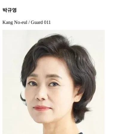
박규영
Kang No-eul / Guard 011