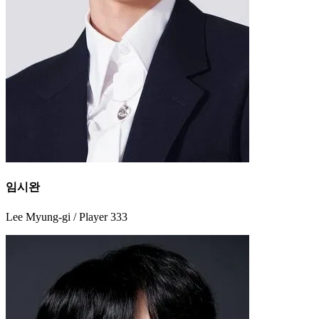
임시완
Lee Myung-gi / Player 333