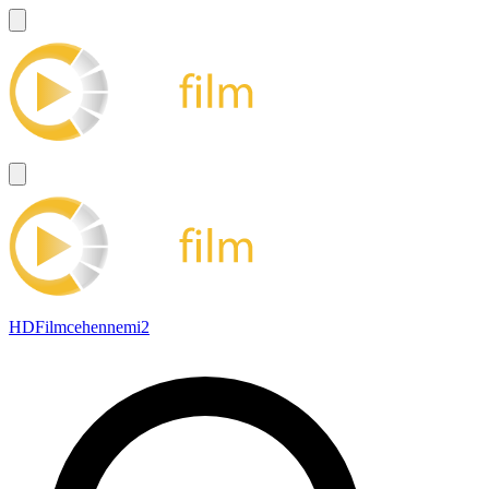
HDFilmcehennemi2