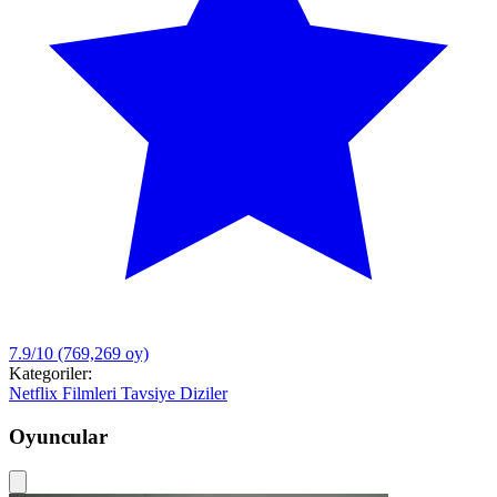
7.9/10
(769,269 oy)
Kategoriler:
Netflix Filmleri
Tavsiye Diziler
Oyuncular