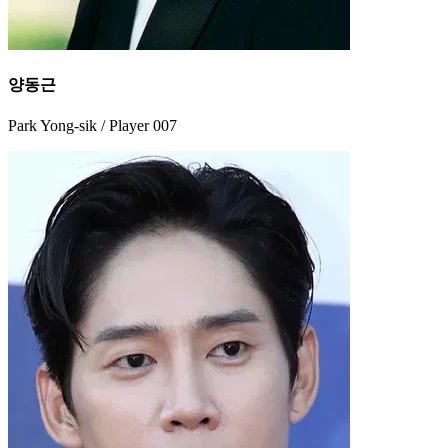
양동근
Park Yong-sik / Player 007