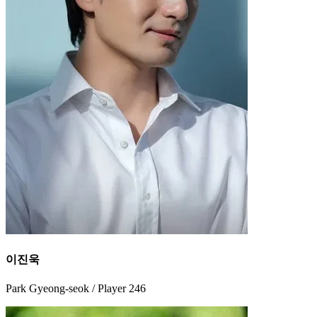
이진욱
Park Gyeong-seok / Player 246