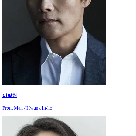
이병헌
Front Man / Hwang In-ho