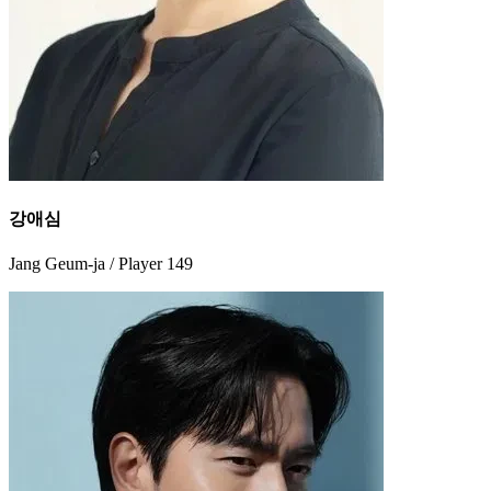
강애심
Jang Geum-ja / Player 149