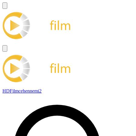
HDFilmcehennemi2