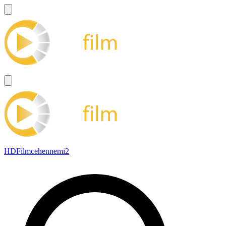
HDFilmcehennemi2