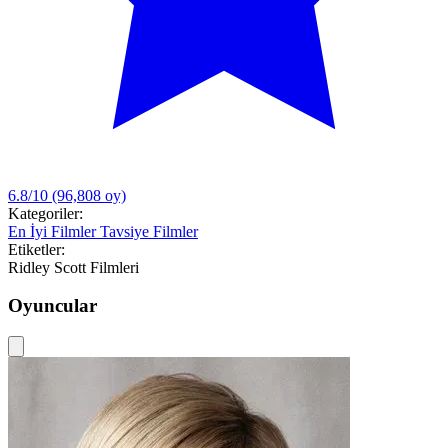
6.8/10
(96,808 oy)
Kategoriler:
En İyi Filmler
Tavsiye Filmler
Etiketler:
Ridley Scott Filmleri
Oyuncular