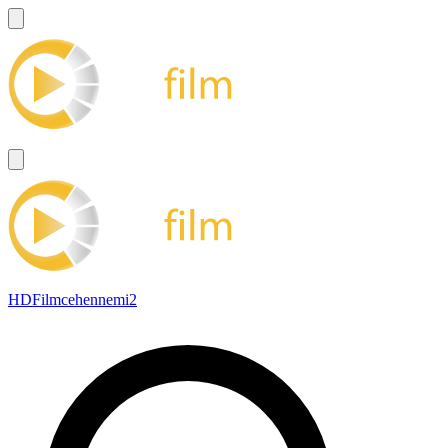
HDFilmcehennemi2