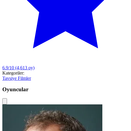
6.9/10
(4,613 oy)
Kategoriler:
Tavsiye Filmler
Oyuncular