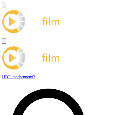
HDFilmcehennemi2