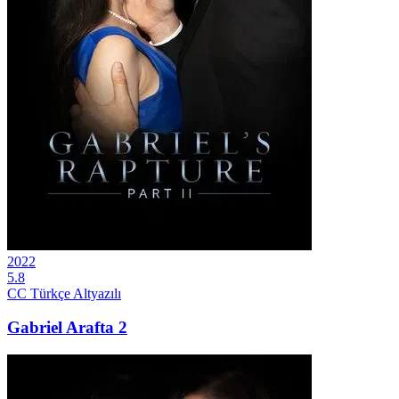
2022
5.8
CC
Türkçe Altyazılı
Gabriel Arafta 2