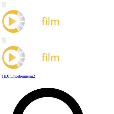
HDFilmcehennemi2