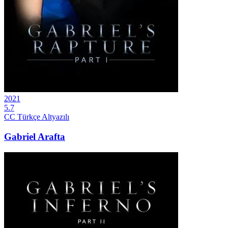
2021
5.7
CC
Türkçe Altyazılı
Gabriel Arafta