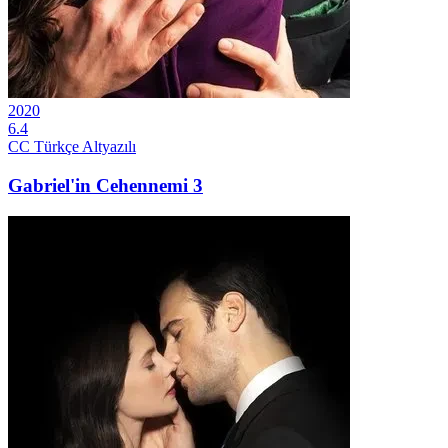
2020
6.4
CC
Türkçe Altyazılı
Gabriel'in Cehennemi 3