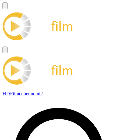
HDFilmcehennemi2