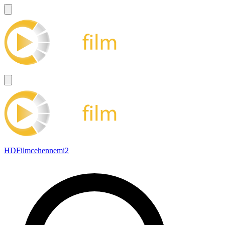
HDFilmcehennemi2