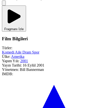
Fragmanı İzle
Film Bilgileri
Türler:
Komedi
Aile
Dram
Spor
Ülke:
Amerika
Yapım Yılı:
2001
Yayın Tarihi:
16 Eylül 2001
Yönetmen:
Bill Bannerman
IMDB: