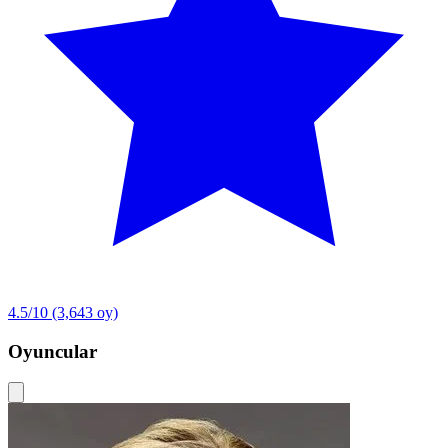
4.5/10
(3,643 oy)
Oyuncular