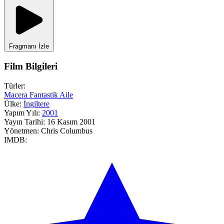
Fragmanı İzle
Film Bilgileri
Türler:
Macera
Fantastik
Aile
Ülke:
İngiltere
Yapım Yılı:
2001
Yayın Tarihi:
16 Kasım 2001
Yönetmen:
Chris Columbus
IMDB: