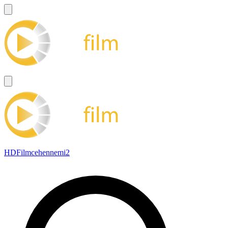
HDFilmcehennemi2