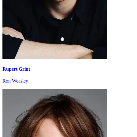
Rupert Grint
Ron Weasley