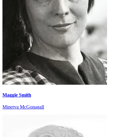
Maggie Smith
Minerva McGonagall