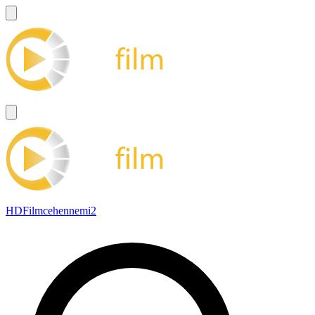
HDFilmcehennemi2