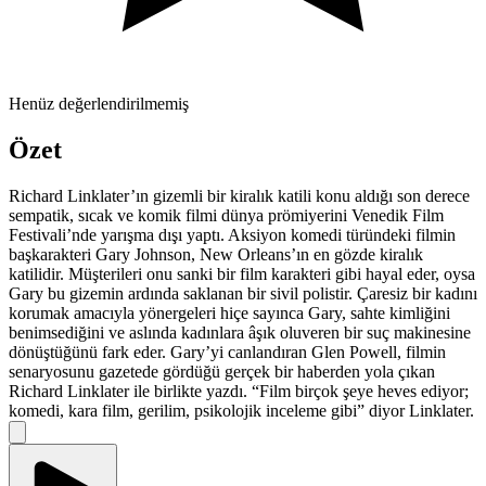
Henüz değerlendirilmemiş
Özet
Richard Linklater’ın gizemli bir kiralık katili konu aldığı son derece
sempatik, sıcak ve komik filmi dünya prömiyerini Venedik Film
Festivali’nde yarışma dışı yaptı. Aksiyon komedi türündeki filmin
başkarakteri Gary Johnson, New Orleans’ın en gözde kiralık
katilidir. Müşterileri onu sanki bir film karakteri gibi hayal eder, oysa
Gary bu gizemin ardında saklanan bir sivil polistir. Çaresiz bir kadını
korumak amacıyla yönergeleri hiçe sayınca Gary, sahte kimliğini
benimsediğini ve aslında kadınlara âşık oluveren bir suç makinesine
dönüştüğünü fark eder. Gary’yi canlandıran Glen Powell, filmin
senaryosunu gazetede gördüğü gerçek bir haberden yola çıkan
Richard Linklater ile birlikte yazdı. “Film birçok şeye heves ediyor;
komedi, kara film, gerilim, psikolojik inceleme gibi” diyor Linklater.