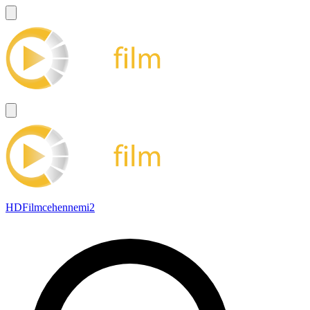
HDFilmcehennemi2