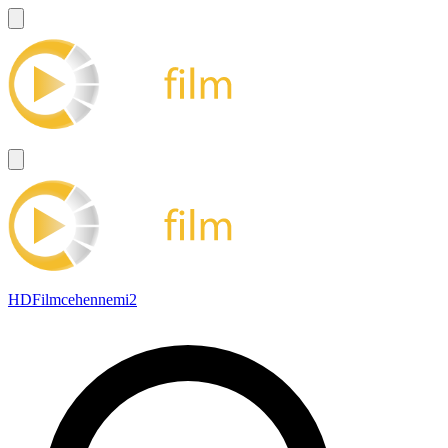
HDFilmcehennemi2