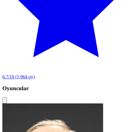
6.7/10
(1,964 oy)
Oyuncular