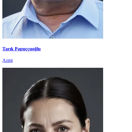
Tarık Papuççuoğlu
Azmi