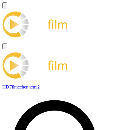
HDFilmcehennemi2