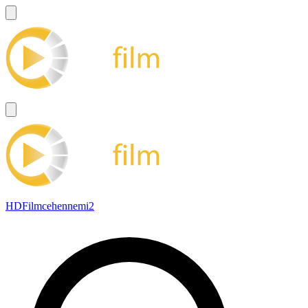
HDFilmcehennemi2