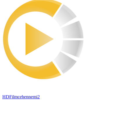
HDFilmcehennemi2